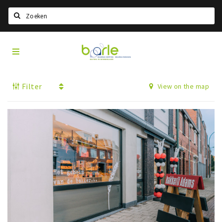
Search
Visit
Home
Baarle
Select language
Filter
View on the map
Events
Information
About Baarle
History
Visit Baarle Shop
Enclave voucher
Eat
Drink