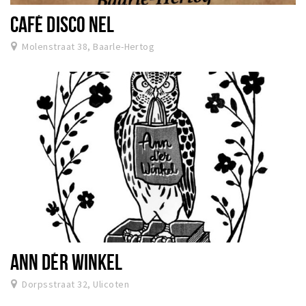
CAFÉ DISCO NEL
Molenstraat 38, Baarle-Hertog
ANN DÉR WINKEL
Dorpsstraat 32, Ulicoten