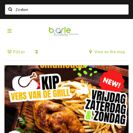
Search
Visit
Home
Baarle
Select language
Filter
View on the map
Events
Information
About Baarle
History
Visit Baarle Shop
Enclave voucher
Eat
Drink