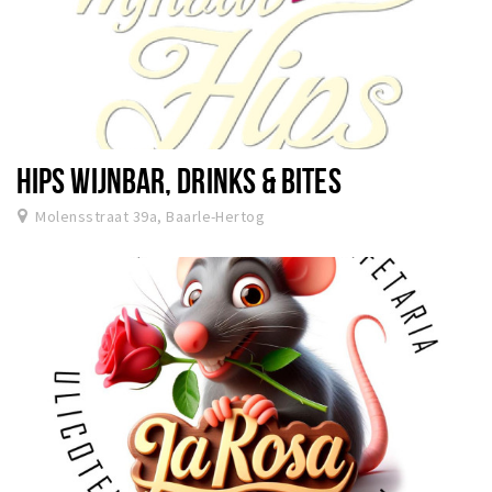
HIPS WIJNBAR, DRINKS & BITES
Molensstraat 39a, Baarle-Hertog