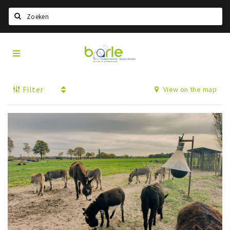
Search
Visit
Home
Baarle
Select language
Filter
View on the map
Events
Information
About Baarle
History
Visit Baarle Shop
Enclave voucher
Eat
Drink