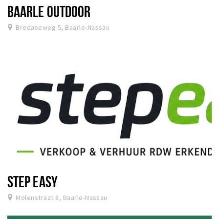
BAARLE OUTDOOR
Bredaseweg 5, Baarle-Nassau
STEP EASY
Molenstraat 8, Baarle-Nassau