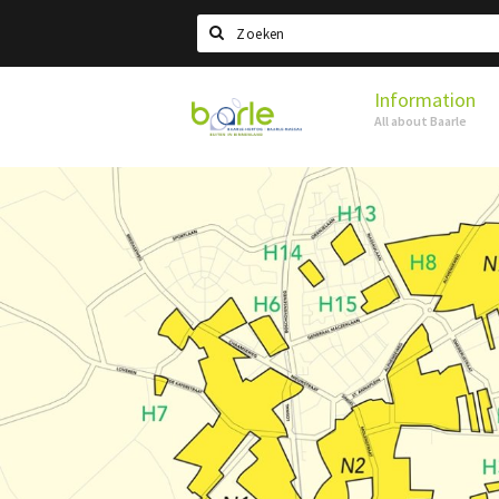
Search
Information
Visit
All about Baarle
Baarle