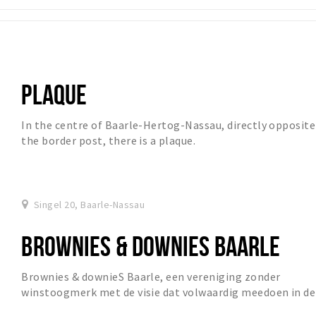
PLAQUE
In the centre of Baarle-Hertog-Nassau, directly opposite
the border post, there is a plaque.
Singel 20, Baarle-Nassau
BROWNIES & DOWNIES BAARLE
Brownies & downieS Baarle, een vereniging zonder
winstoogmerk met de visie dat volwaardig meedoen in de
echte wereld het beste in mensen naar boven ha...