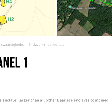
Bezienswaardigheden
Enclave H1, paneel 1 (Belgisch)
ANEL 1
se enclave, larger than all other Baarlese enclaves combined.