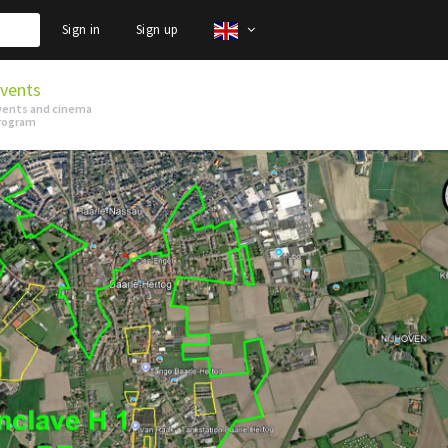
Sign in
Sign up
vents
vents and cinema
rogram