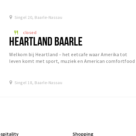
Singel 20, Baarle-Nassau
closed
restaurant
HEARTLAND BAARLE
Welkom bij Heartland – het eetcafe waar Amerika tot
leven komt met sport, muziek en American comfortfood
in een sfeer vol beleving en gastvrijheid
Singel 18, Baarle-Nassau
spitality
Shopping