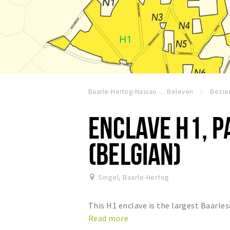
Baarle-Hertog-Nassau
Beleven
ENCLAVE H1, P
(BELGIAN)
Singel
,
Baarle-Hertog
This H1 enclave is the largest Baarle
Read more