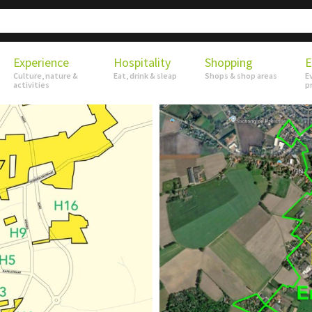
Experience
Hospitality
Shopping
E
Culture, nature &
Eat, drink & sleap
Shops & shop areas
E
activities
p