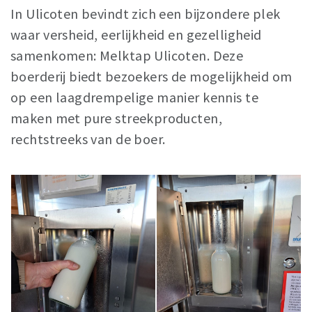
In Ulicoten bevindt zich een bijzondere plek
Sleap
waar versheid, eerlijkheid en gezelligheid
Recreation
samenkomen: Melktap Ulicoten. Deze
boerderij biedt bezoekers de mogelijkheid om
Shopping
op een laagdrempelige manier kennis te
Parking
maken met pure streekproducten,
Experience
rechtstreeks van de boer.
Museum and theatre
Activity
Cycling
Walking
Nature
Sign in