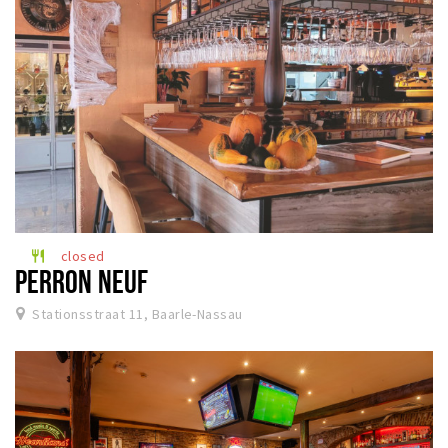
closed
restaurant
PERRON NEUF
Stationsstraat 11, Baarle-Nassau