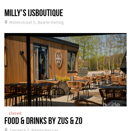
MILLY'S IJSBOUTIQUE
Molenstraat 5, Baarle-Hertog
closed
FOOD & DRINKS BY ZUS & ZO
Zigraeck 5, Baarle-Nassau