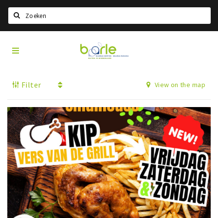
Search
Visit
Home
Baarle
Select language
Filter
View on the map
Events
Information
About Baarle
History
Visit Baarle Shop
Enclave voucher
Eat
Drink