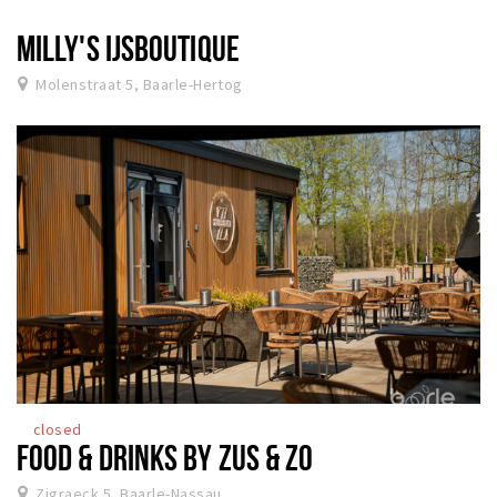
MILLY'S IJSBOUTIQUE
Molenstraat 5, Baarle-Hertog
closed
FOOD & DRINKS BY ZUS & ZO
Zigraeck 5, Baarle-Nassau