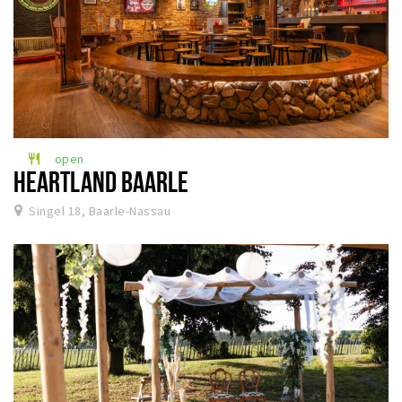
open
restaurant
HEARTLAND BAARLE
Singel 18, Baarle-Nassau