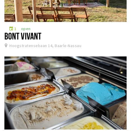
1
open
event
BONT VIVANT
Hoogstratensebaan 14, Baarle-Nassau