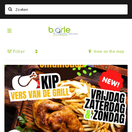
Search
Visit
Home
Baarle
Select language
Filter
View on the map
Events
Information
About Baarle
History
Visit Baarle Shop
Enclave voucher
Eat
Drink